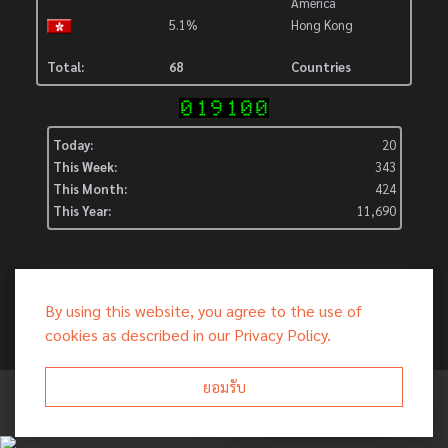
America
5.1%
Hong Kong
Total:
68
Countries
Today:
20
This Week:
343
This Month:
424
This Year:
11,690
By using this website, you agree to the use of
cookies as described in our Privacy Policy.
ยอมรับ
© พ.ศ.2568 สำนักงานศึกษาธิการจังหวัดสุรินทร์ เลขที่ 50 ถนนกรุงศรีนอก
ศธจ.สุรินทร์ ยินดีต้อนรับ
ต.ในเมือง อ.เมืองสุรินทร์ จ.สุรินทร์ 32000